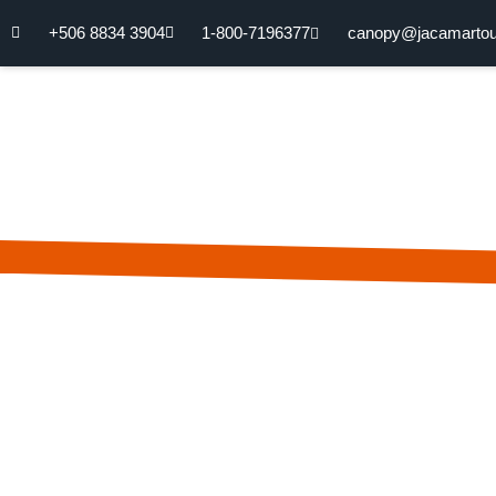
+506 8834 3904
1-800-7196377
canopy@jacamarto
Home
Tours Arenal