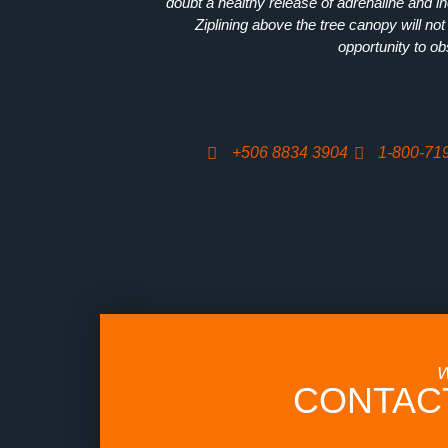
doubt a healthy release of adrenaline and i
Ziplining above the tree canopy will not 
opportunity to obs
+506 8834 3904
1-800-71
W
CONTAC