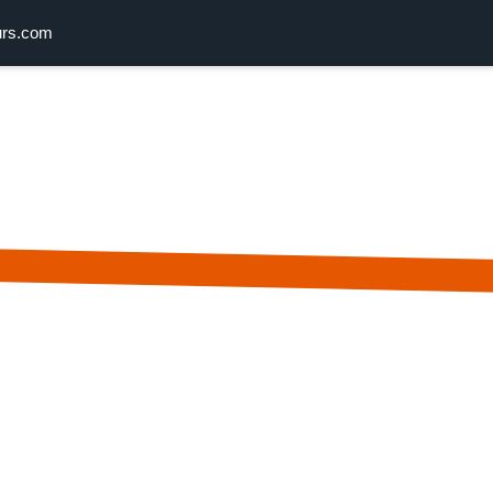
urs.com
Combo Tours
Last Minute Deals
About Us