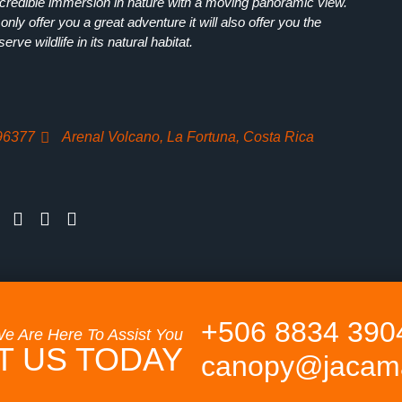
ncredible immersion in nature with a moving panoramic view.
only offer you a great adventure it will also offer you the
erve wildlife in its natural habitat.
96377
Arenal Volcano, La Fortuna, Costa Rica
+506 8834 390
e Are Here To Assist You
T US TODAY
canopy@jacama