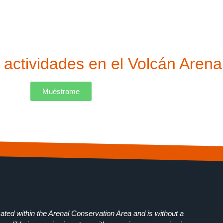
ctividades en el Volcán Arenal
Muéstrame
ted within the Arenal Conservation Area and is without a