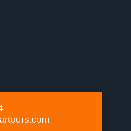
4
rtours.com